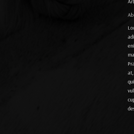
Ar
Ab
Lo
ad
en
ma
Pr
at,
qu
vu
cup
de