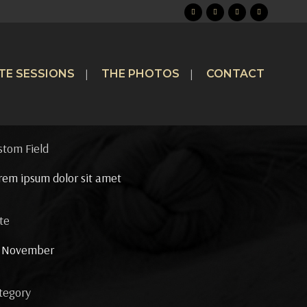
TE SESSIONS
THE PHOTOS
CONTACT
stom Field
rem ipsum dolor sit amet
te
 November
tegory