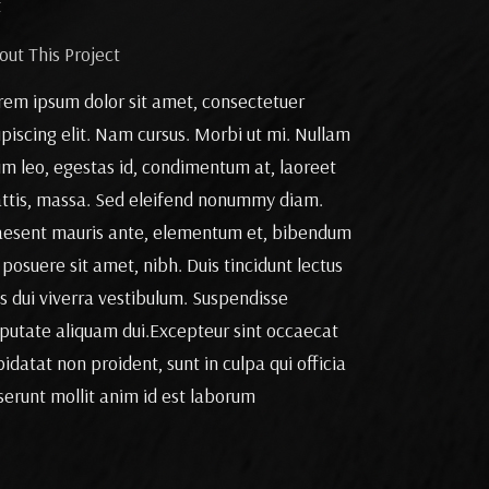
t
out This Project
rem ipsum dolor sit amet, consectetuer
ipiscing elit. Nam cursus. Morbi ut mi. Nullam
im leo, egestas id, condimentum at, laoreet
ttis, massa. Sed eleifend nonummy diam.
aesent mauris ante, elementum et, bibendum
 posuere sit amet, nibh. Duis tincidunt lectus
is dui viverra vestibulum. Suspendisse
lputate aliquam dui.Excepteur sint occaecat
idatat non proident, sunt in culpa qui officia
serunt mollit anim id est laborum